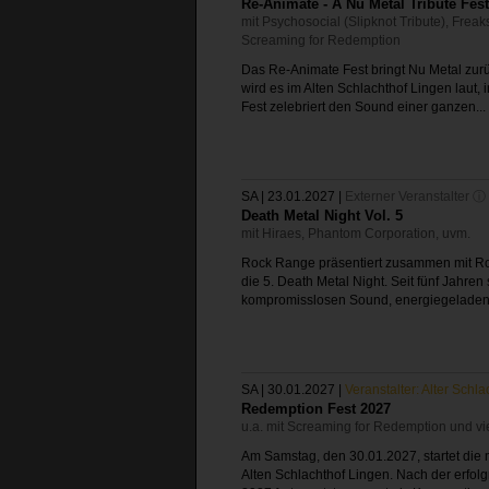
Re-Animate - A Nu Metal Tribute Fes
mit Psychosocial (Slipknot Tribute), Frea
Screaming for Redemption
Das Re-Animate Fest bringt Nu Metal zu
wird es im Alten Schlachthof Lingen laut,
Fest zelebriert den Sound einer ganzen..
SA | 23.01.2027
|
Externer Veranstalter ⓘ
Death Metal Night Vol. 5
mit Hiraes, Phantom Corporation, uvm.
Rock Range präsentiert zusammen mit Ro
die 5. Death Metal Night. Seit fünf Jahren 
kompromisslosen Sound, energiegeladen
SA | 30.01.2027
|
Veranstalter: Alter Schla
Redemption Fest 2027
u.a. mit Screaming for Redemption und v
Am Samstag, den 30.01.2027, startet die
Alten Schlachthof Lingen. Nach der erfolg