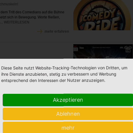
Lachmuskeln!
it dem Tritt des Comedians auf die Bühne
etzt sich in Bewegung. Worte fließen,
...
WEITERLESEN
mehr erfahren
 sich begeistert: „Diese Tour mit unseren
Diese Seite nutzt Website-Tracking-Technologien von Dritten, um
itt für uns. Zum ersten Mal präsentieren
ihre Dienste anzubieten, stetig zu verbessern und Werbung
RLESEN
entsprechend den Interessen der Nutzer anzuzeigen.
mehr erfahren
Akzeptieren
chthof
t: Zombiez
Ablehnen
MISSLOS, EINDEUTIG POLITISCH,
 FÜRS FEUILLETON. KEINE REGELN UND
mehr
AS SIE WOLLEN. DIE VIER HINTER