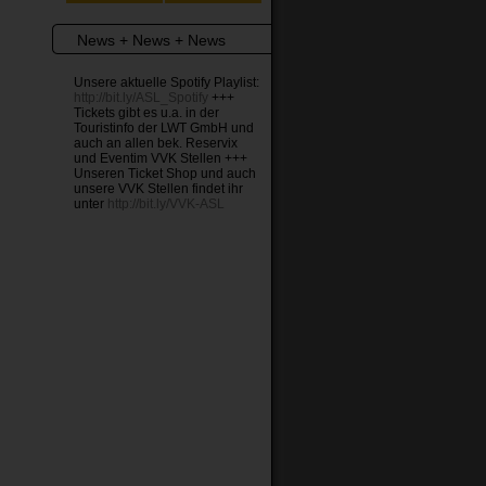
News + News + News
Unsere aktuelle Spotify Playlist:
http://bit.ly/ASL_Spotify
+++
Tickets gibt es u.a. in der
Touristinfo der LWT GmbH und
auch an allen bek. Reservix
und Eventim VVK Stellen +++
Unseren Ticket Shop und auch
unsere VVK Stellen findet ihr
unter
http://bit.ly/VVK-ASL