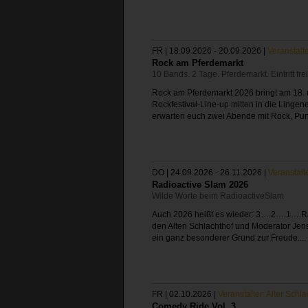
FR | 18.09.2026 - 20.09.2026
|
Veranstalte
Rock am Pferdemarkt
10 Bands. 2 Tage. Pferdemarkt. Eintritt frei
Rock am Pferdemarkt 2026 bringt am 18. 
Rockfestival-Line-up mitten in die Lingen
erwarten euch zwei Abende mit Rock, Punk,
DO | 24.09.2026 - 26.11.2026
|
Veranstalte
Radioactive Slam 2026
Wilde Worte beim RadioactiveSlam
Auch 2026 heißt es wieder: 3….2….1….R
den Alten Schlachthof und Moderator Jens
ein ganz besonderer Grund zur Freude...
FR | 02.10.2026
|
Veranstalter: Alter Schl
Comedy Ride Vol. 3