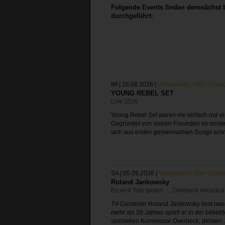
Folgende Events finden demnächst b
durchgeführt:
MI | 26.08.2026
|
Veranstalter: Alter Schla
YOUNG REBEL SET
Live 2026
Young Rebel Set waren nie einfach nur e
Gegründet von sieben Freunden im norden
sich aus ersten gemeinsamen Songs schne
SA | 05.09.2026
|
Veranstalter: Alter Schla
Roland Jankowsky
Es wird Tote geben .... Overbeck reloaded
TV-Darsteller Roland Jankowsky liest neu
mehr als 28 Jahren spielt er in der belie
speziellen Kommissar Overbeck, dessen.