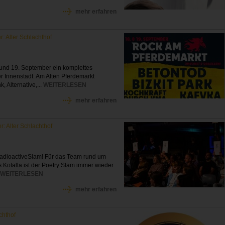
mehr erfahren
r: Alter Schlachthof
.
und 19. September ein komplettes
er Innenstadt. Am Alten Pferdemarkt
 Alternative,...
WEITERLESEN
mehr erfahren
r: Alter Schlachthof
adioactiveSlam! Für das Team rund um
 Kotalla ist der Poetry Slam immer wieder
.
WEITERLESEN
mehr erfahren
achthof