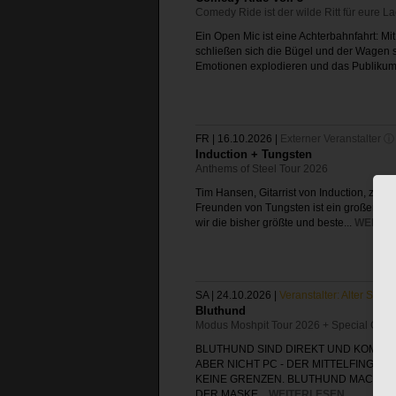
Comedy Ride ist der wilde Ritt für eure 
Ein Open Mic ist eine Achterbahnfahrt: M
schließen sich die Bügel und der Wagen s
Emotionen explodieren und das Publikum
FR | 16.10.2026
|
Externer Veranstalter ⓘ
Induction + Tungsten
Anthems of Steel Tour 2026
Tim Hansen, Gitarrist von Induction, zeigt
Freunden von Tungsten ist ein großer Schr
wir die bisher größte und beste...
WEITE
SA | 24.10.2026
|
Veranstalter: Alter Schla
Bluthund
Modus Moshpit Tour 2026 + Special Gues
BLUTHUND SIND DIREKT UND KOMPRO
ABER NICHT PC - DER MITTELFINGER
KEINE GRENZEN. BLUTHUND MACHEN W
DER MASKE...
WEITERLESEN