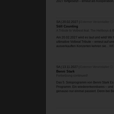
2027 fortgesetzt – erneut als Kooperation.
SA | 20.02.2027
|
Externer Veranstalter ⓘ
Still Counting
A Tribute to Volbeat feat. The Hellboys & 
Am 20.02.2027 wird es laut und wild! Wir 
ultimative Volbeat Tribute – erneut auf u
ausverkauften Konzerten kehren sie...
WE
SA | 13.11.2027
|
Externer Veranstalter ⓘ
Benni Stark
Fortsetzung continued!
Das 5. Soloprogramm von Benni Stark Es h
Programm. Ein wiedererkennbares – und 
genauso nur einmal passiert. Denn bei Be