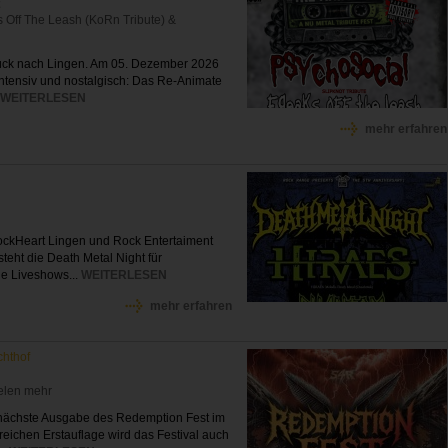
t
ks Off The Leash (KoRn Tribute) &
rück nach Lingen. Am 05. Dezember 2026
 intensiv und nostalgisch: Das Re-Animate
.
WEITERLESEN
mehr erfahren
ckHeart Lingen und Rock Entertaiment
steht die Death Metal Night für
e Liveshows...
WEITERLESEN
mehr erfahren
chthof
ielen mehr
 nächste Ausgabe des Redemption Fest im
reichen Erstauflage wird das Festival auch