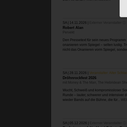
SA | 14.11.2026
|
Externer Veranstalter ⓘ
Robert Alan
Pervekt
Den Pressetext für sein neues Programm s
onanieren vorm Spiegel – selten lustig.
nicht das Onanieren vorm Spiegel, sonder
SA | 28.11.2026
|
Veranstalter: Alter Schla
Dröhnrockfest 2026
mit Money & The Man, The Hebridean Sh
Wucht, Schweiß und kompromissloser Sou
Runde – lauter, schwerer und intensiver d
wieder Bands auf die Bühne, die für...
WE
SA | 05.12.2026
|
Externer Veranstalter ⓘ