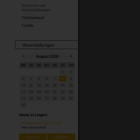
Konzerte und
Veranstaltungen
Ticketverkauf
Credits
Veranstaltungen
August
2026
MO
DI
MI
DO
FR
SA
SO
1
2
3
4
5
6
7
8
9
10
11
12
13
14
15
16
17
18
19
20
21
22
23
24
25
26
27
28
29
30
31
Heute in Lingen:
Radioactive Slam 2026
Alter Schlachthof
Suchen
Melden