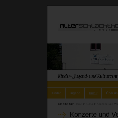
Kinder
Jugend
Kultur
Über un
Sie sind hier
>
>
Home
Kultur
Konzerte und Ve
Konzerte und Ve