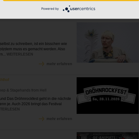
Powered by
mehr erfahren
elbst zu schreiben, ist ein bisschen wie
 Trotzdem muss es gemacht werden. Also
n...
WEITERLESEN
mehr erfahren
chthof
eep & Stagehands from Hell
nd Das Dröhnrockfest geht in die nächste
enn je. Auch 2026 bringt das Festival
ITERLESEN
mehr erfahren