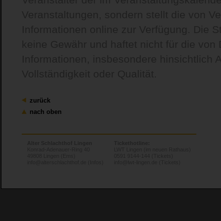
Veranstaltungen, sondern stellt die von Ve
Informationen online zur Verfügung. Die St
keine Gewähr und haftet nicht für die von D
Informationen, insbesondere hinsichtlich Ak
Vollständigkeit oder Qualität.
zurück
nach oben
Alter Schlachthof Lingen
Tickethotline:
Konrad-Adenauer-Ring 40
LWT Lingen (im neuen Rathaus)
49808 Lingen (Ems)
0591 9144-144 (Tickets)
info@alterschlachthof.de (Infos)
info@lwt-lingen.de (Tickets)