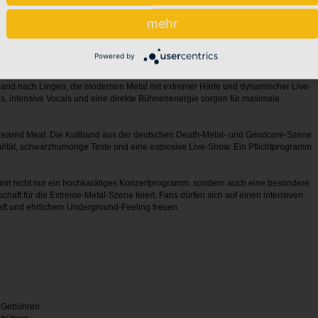
atischen Frontfrau verbinden Hiraes Härte und Melodie auf beeindruckende
mehr
tion. Die Formation steht für kompromisslosen Death- und Thrash-Metal im Old-
e Atmosphäre und rohe Energie machen ihre Shows zu einem echten Erlebnis für
Powered by
 Band nach Lingen, die modernen Metal mit extremer Härte und dynamischer Live-
s, intensive Vocals und eine direkte Bühnenenergie sorgen für maximale
eared Meat. Die Kultband aus der deutschen Death-Metal- und Grindcore-Szene
talität, schwarzhumorige Texte und eine explosive Live-Show. Ein Pflichtprogramm
damit nicht nur ein hochkarätiges Konzertprogramm, sondern auch eine besondere
haft für die Extreme-Metal-Szene feiert. Fans dürfen sich auf einen intensiven
ft und ehrlichem Underground-Feeling freuen.
. Gebühren