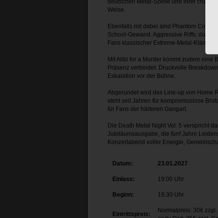
deutschen Metal-Szene und ihrer charism
Weise.
Ebenfalls mit dabei sind Phantom Corpora
School-Gewand. Aggressive Riffs, düster
Fans klassischer Extreme-Metal-Klänge.
Mit Alibi for a Murder kommt zudem eine
Präsenz verbindet. Druckvolle Breakdown
Eskalation vor der Bühne.
Abgerundet wird das Line-up von Home R
steht seit Jahren für kompromisslose Bru
für Fans der härteren Gangart.
Die Death Metal Night Vol. 5 verspricht 
Jubiläumsausgabe, die fünf Jahre Leidensc
Konzertabend voller Energie, Gemeinscha
Datum:
23.01.2027
Einlass:
19:00 Uhr
Beginn:
19:30 Uhr
Normalpreis: 30€ zzgl
Eintrittspreis: