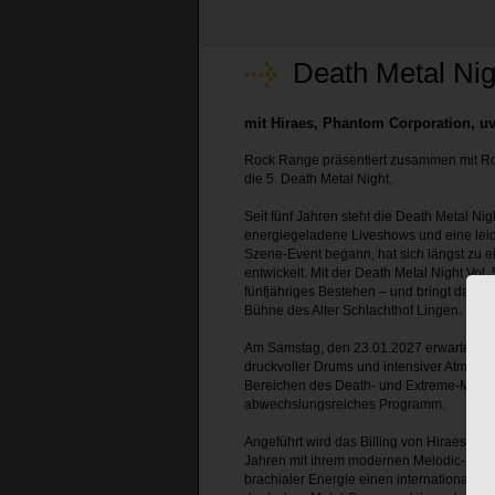
Death Metal Nig
mit Hiraes, Phantom Corporation, 
Rock Range präsentiert zusammen mit Ro
die 5. Death Metal Night.
Seit fünf Jahren steht die Death Metal N
energiegeladene Liveshows und eine lei
Szene-Event begann, hat sich längst zu e
entwickelt. Mit der Death Metal Night Vol. 
fünfjähriges Bestehen – und bringt dafür 
Bühne des Alter Schlachthof Lingen.
Am Samstag, den 23.01.2027 erwartet die 
druckvoller Drums und intensiver Atmosph
Bereichen des Death- und Extreme-Metal 
abwechslungsreiches Programm.
Angeführt wird das Billing von Hiraes. D
Jahren mit ihrem modernen Melodic-Deat
brachialer Energie einen internationalen 