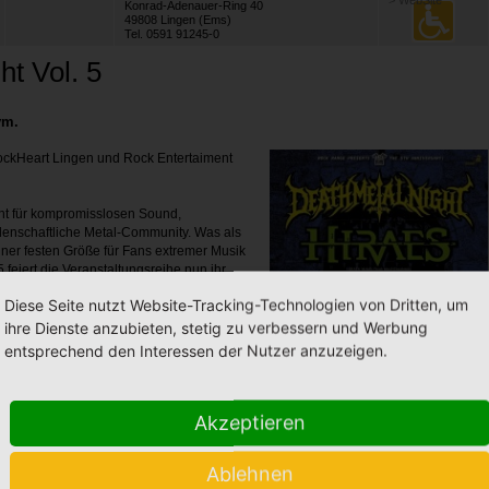
> WebSite
Konrad-Adenauer-Ring 40
49808 Lingen (Ems)
Tel. 0591 91245-0
ht Vol. 5
uvm.
ckHeart Lingen und Rock Entertaiment
ight für kompromisslosen Sound,
denschaftliche Metal-Community. Was als
iner festen Größe für Fans extremer Musik
5 feiert die Veranstaltungsreihe nun ihr
ein besonders starkes Line-up auf die
Diese Seite nutzt Website-Tracking-Technologien von Dritten, um
ihre Dienste anzubieten, stetig zu verbessern und Werbung
Besucher ein Abend voller harter Riffs,
entsprechend den Interessen der Nutzer anzuzeigen.
äre. Vier Bands aus unterschiedlichen
sorgen dabei für ein
Akzeptieren
ie Band hat sich in den vergangenen
h-Metal-Sound, starken Hooks und
Ablehnen
Namen erspielt. Mit Mitgliedern aus der