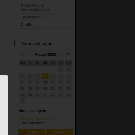
Konzerte und
Veranstaltungen
Ticketverkauf
Credits
Veranstaltungen
August
2026
MO
DI
MI
DO
FR
SA
SO
1
2
3
4
5
6
7
8
9
10
11
12
13
14
15
16
17
18
19
20
21
22
23
24
25
26
27
28
29
30
31
Heute in Lingen:
Radioactive Slam 2026
Alter Schlachthof
Suchen
Melden