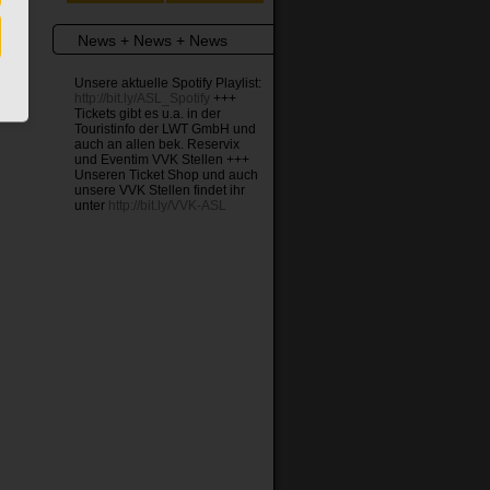
News + News + News
Unsere aktuelle Spotify Playlist:
http://bit.ly/ASL_Spotify
+++
Tickets gibt es u.a. in der
Touristinfo der LWT GmbH und
auch an allen bek. Reservix
und Eventim VVK Stellen +++
Unseren Ticket Shop und auch
unsere VVK Stellen findet ihr
unter
http://bit.ly/VVK-ASL