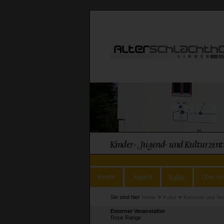
Kinder
Jugend
Kultur
Über un
Sie sind hier
>
>
Home
Kultur
Konzerte und Ve
Externer Veranstalter
Rock Range