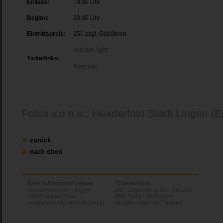
Einlass:
19:00 Uhr
Beginn:
20:00 Uhr
Eintrittspreis:
25€ zzgl. Gebühren
eventim.light
Ticketlinks:
Reservix
Fotos v.o.n.u.: Headerfoto Stadt Lingen (E
zurück
nach oben
Alter Schlachthof Lingen
Tickethotline:
Konrad-Adenauer-Ring 40
LWT Lingen (im neuen Rathaus)
49808 Lingen (Ems)
0591 9144-144 (Tickets)
info@alterschlachthof.de (Infos)
info@lwt-lingen.de (Tickets)