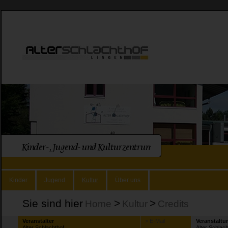
Kinder
Jugend
Kultur
Über uns
Sie sind hier
>
>
Home
Kultur
Credits
Veranstalter
> E-Mail
Veranstaltu
Alter Schlachthof
Alter Schlac