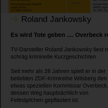
> WebSite
Konrad-Adenauer-Ring 40
Konrad-Aden
Lingen (Ems)
49808 Linge
Tel. 0591 91245-0
Tel. 0591 91
Roland Jankowsky
Es wird Tote geben .... Overbeck 
TV-Darsteller Roland Jankowsky liest 
schräg kriminelle Kurzgeschichten
Seit mehr als 28 Jahren spielt er in der
beliebten ZDF-Krimireihe Wilsberg den
etwas speziellen Kommissar Overbeck
dessen Weg hauptsächlich von
Fettnäpfchen gepflastert ist.