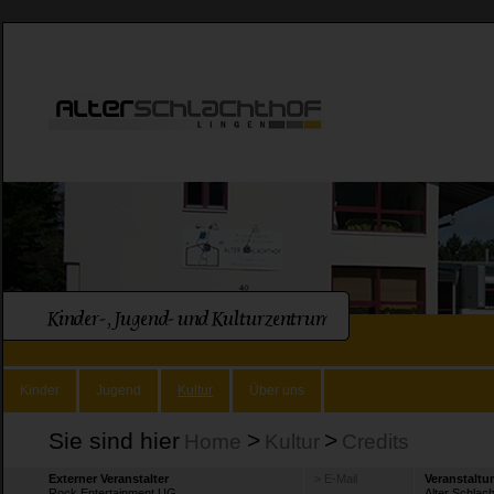
Kinder
Jugend
Kultur
Über uns
Sie sind hier
>
>
Home
Kultur
Credits
Externer Veranstalter
> E-Mail
Veranstaltu
Rock Entertainment UG
Alter Schlac