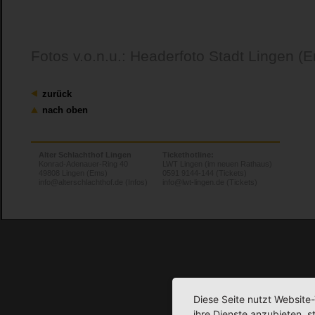
Fotos v.o.n.u.: Headerfoto Stadt Lingen (E
zurück
nach oben
Alter Schlachthof Lingen
Tickethotline:
Konrad-Adenauer-Ring 40
LWT Lingen (im neuen Rathaus)
49808 Lingen (Ems)
0591 9144-144 (Tickets)
info@alterschlachthof.de (Infos)
info@lwt-lingen.de (Tickets)
Diese Seite nutzt Website
ihre Dienste anzubieten, 