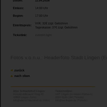
Datum:
11.04.2026
Einlass:
14:00 Uhr
Beginn:
17:00 Uhr
VVK: 32€ zzgl. Gebühren
Eintrittspreis:
Tageskasse: 37€ zzgl. Gebühren
Ticketlink:
eventim.light
Fotos v.o.n.u.: Headerfoto Stadt Lingen (E
zurück
nach oben
Alter Schlachthof Lingen
Tickethotline:
Konrad-Adenauer-Ring 40
LWT Lingen (im neuen Rathaus)
49808 Lingen (Ems)
0591 9144-144 (Tickets)
info@alterschlachthof.de (Infos)
info@lwt-lingen.de (Tickets)