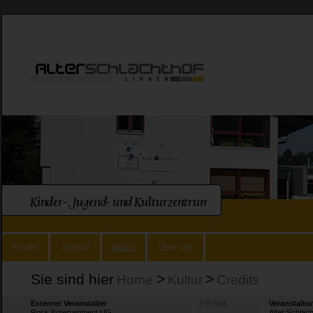
Kinder
Jugend
Kultur
Über uns
Sie sind hier
>
>
Home
Kultur
Credits
Externer Veranstalter
> E-Mail
Veranstaltu
Rock Entertainment UG
Alter Schlac