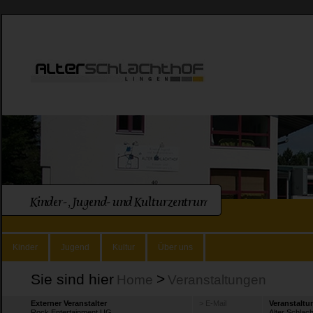
Kinder
Jugend
Kultur
Über uns
Sie sind hier
>
Home
Veranstaltungen
Externer Veranstalter
> E-Mail
Veranstaltu
Rock Entertainment UG
Alter Schlac