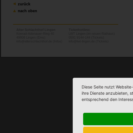
zurück
nach oben
Alter Schlachthof Lingen
Tickethotline:
Konrad-Adenauer-Ring 40
LWT Lingen (im neuen Rathaus)
49808 Lingen (Ems)
0591 9144-144 (Tickets)
info@alterschlachthof.de (Infos)
info@lwt-lingen.de (Tickets)
Diese Seite nutzt Website
ihre Dienste anzubieten, 
entsprechend den Interes